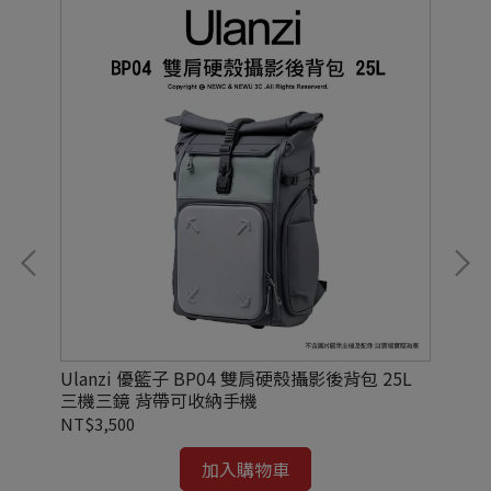
防潑
Ulanzi 優籃子 BP04 雙肩硬殼攝影後背包 25L
Ul
三機三鏡 背帶可收納手機
水
NT$3,500
NT
加入購物車