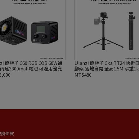
nzi 優籃子 C60 RGB COB 60W補
Ulanzi 優籃子 Cka TT24 快
 內建3300mah電池 可邊用邊充
腳架 落地自開 全高1.5M 承重1k
,000
NT$480
服務條款