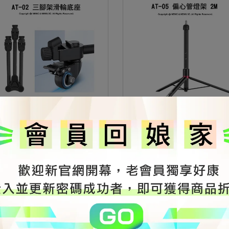
zi 優籃子 AT-02 Tripod Dolly 三
Ulanzi 優籃子 AT-05 6節偏心
滑輪底座 最大承重20kg
最高2M 最大承重5KG 便攜易收
900
NT$1,200