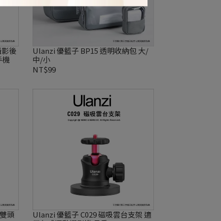
殼攝影後
Ulanzi 優籃子 BP15 透明收納包 大/
手機
中/小
NT$99
1 雙頭
Ulanzi 優籃子 C029 磁吸雲台支架 適