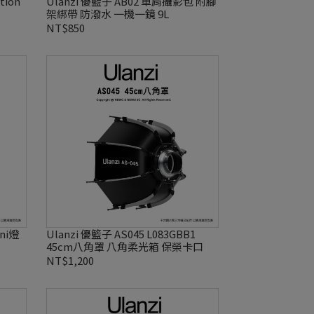
tion
Ulanzi 優籃子 AB02 單肩攝影包 附腳
架綁帶 防潑水 一機一鏡 9L
NT$850
ini燈
Ulanzi 優籃子 AS045 L083GBB1
45cm八角罩 八角柔光箱 保榮卡口
NT$1,200