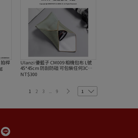
拆自拍桿
Ulanzi 優籃子 CM009 相機包布 L號
g
45*45cm 防刮防碰 可包裝任何3C產
品
NT$300
1
2
3
...
9
1