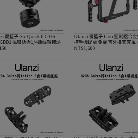
 II C016
Ulanzi 優籃子 Lino 靈瓏鋁合金雙手
5GBB1 磁吸快拆1/4螺絲轉接頭
持手機提籠 兔籠 可外掛麥克風 
燈
150
NT$1,600