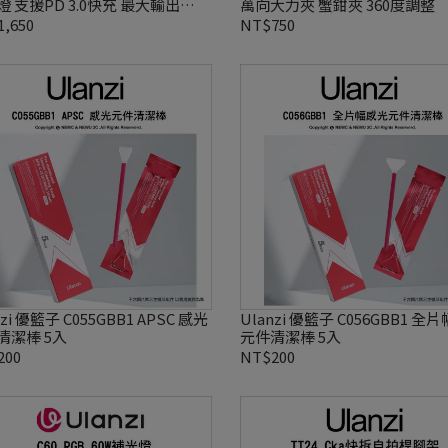
 支援PD 3.0快充 最大輸出
萬向大力夾 蟹鉗夾 360度調整
W
,650
NT$750
nzi 優籃子 C055GBB1 APSC 感光
Ulanzi 優籃子 C056GBB1 全
清潔棒 5入
元件清潔棒 5入
200
NT$200