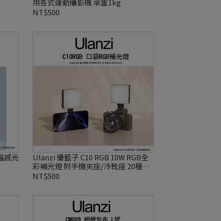
用各式運動攝影機 承重1kg
NT$500
片幅感光
Ulanzi 優籃子 C10 RGB 10W RGB全
彩補光燈 附手機夾座/冷靴座 20種特
效
NT$500