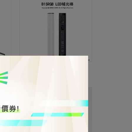
管燈架
Ulanzi 優籃子 B15RGB LED補光棒
納
RGB全彩 25cm磁吸光棒 20種特效
NT$950