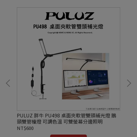
L
PULUZ 胖牛 PU498 桌面夾軟管雙頭補光燈 鵝
Ul
頸雙管檯燈 可調色溫 可雙螢幕分邊照明
防
NT$600
NT