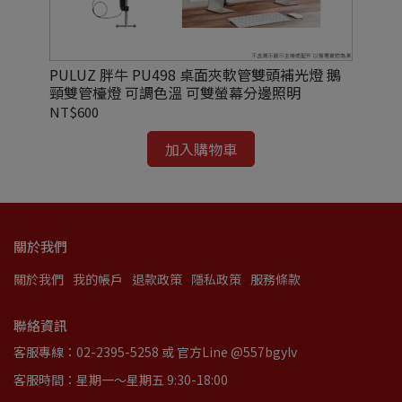
防潑
PULUZ 胖牛 PU498 桌面夾軟管雙頭補光燈 鵝
Ul
頸雙管檯燈 可調色溫 可雙螢幕分邊照明
三
NT$600
NT
加入購物車
關於我們
關於我們
我的帳戶
退款政策
隱私政策
服務條款
聯絡資訊
客服專線：02-2395-5258 或 官方Line @557bgylv
客服時間：星期一～星期五 9:30-18:00