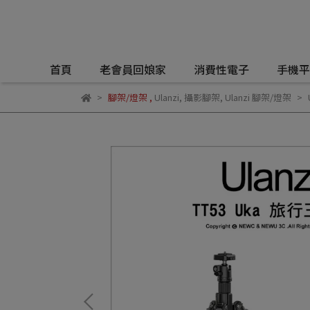
首頁
老會員回娘家
消費性電子
手機平
腳架/燈架
,
Ulanzi
,
攝影腳架
,
Ulanzi 腳架/燈架