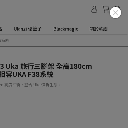
匹
Ulanzi 優籃子
Blackmagic
關於薪創
38系統
T53 Uka 旅行三腳架 全高180cm
相容UKA F38系統
m 高度平衡，整合 Uka 快拆生態。