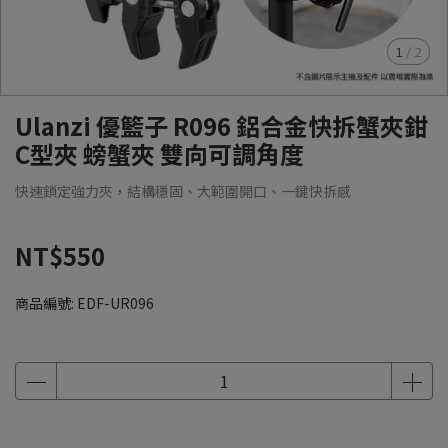
1
/
2
Ulanzi 優籃子 R096 鋁合金快拆蟹夾鉗
C型夾 螃蟹夾 雙向可調角度
快速鎖定強力夾，結構穩固、大範圍開口、一鍵快拆感
NT$550
商品編號:
EDF-UR096