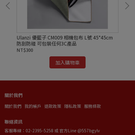
背包
Ulanzi 優籃子 CM009 相機包布 L號 45*45cm
Ul
防刮防碰 可包裝任何3C產品
術包
NT$300
NT
加入購物車
關於我們
關於我們
我的帳戶
退款政策
隱私政策
服務條款
聯絡資訊
客服專線：02-2395-5258 或 官方Line @557bgylv