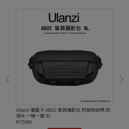
ket
Ulanzi 優籃子 AB02 單肩攝影包 附腳架綁帶 防
Ul
潑水 一機一鏡 9L
三
NT$850
NT