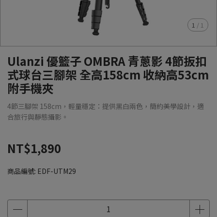
1
/
1
Ulanzi 優籃子 OMBRA 青蔥影 4節扳扣
式球台三腳架 全高158cm 收納高53cm
附手機夾
4節三腳架 158cm，輕量穩定：提供黑白兩色，簡約美學設計，適
合旅行與靜態攝影。
NT$1,890
商品編號:
EDF-UTM29