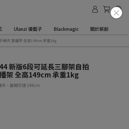
匹
Ulanzi 優籃子
Blackmagic
關於薪創
手機夾 直播架 全高149cm 承重1kg
MT-44 新版6段可延長三腳架自拍
架 全高149cm 承重1kg
，展開可達 149cm