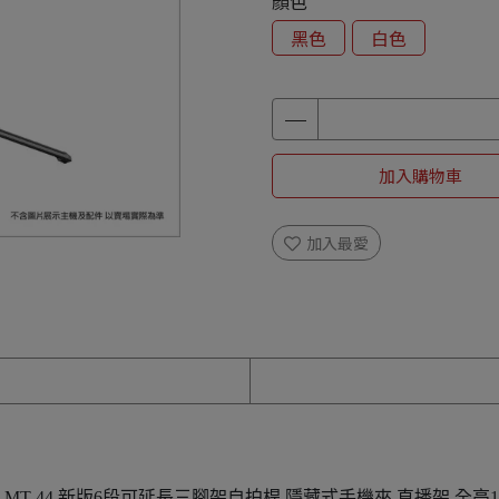
顏色
黑色
白色
加入購物車
加入最愛
籃子 MT-44 新版6段可延長三腳架自拍桿 隱藏式手機夾 直播架 全高14