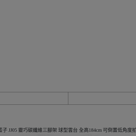
i 優籃子 JJ05 靈巧碳纖維三腳架 球型雲台 全高184cm 可倒置低角度