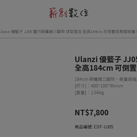
Ulanzi 優籃子 JJ05 靈巧碳纖維三腳架 球型雲台 全高184cm 可倒置低角度拍攝
Ulanzi 優籃子 
全高184cm 可倒
184cm 碳纖維三腳架，輕量高
[尺寸]：480*100*90mm
[重量]：1.56kg
NT$7,800
商品編號:
EDF-UJ05