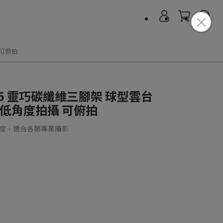
 可俯拍
JJ05 靈巧碳纖維三腳架 球型雲台
置低角度拍攝 可俯拍
強度，適合各類專業攝影