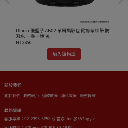
背包
Ulanzi 優籃子 AB02 單肩攝影包 附腳架綁帶 防
Ul
潑水 一機一鏡 9L
三
NT$850
NT
加入購物車
關於我們
關於我們
我的帳戶
退款政策
隱私政策
服務條款
聯絡資訊
客服專線：02-2395-5258 或 官方Line @557bgylv
客服時間：星期一～星期五 9:30-18:00