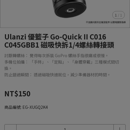
1
/
1
Ulanzi 優籃子 Go-Quick II C016
C045GBB1 磁吸快拆1/4螺絲轉接頭
討厭轉螺絲： 覺得每次拆裝 GoPro 螺絲手指很痛或很慢。
多機位拍攝： 「手持」、「定點」、「身體穿戴」三種模式間切
換。
防止錯過瞬間： 透過磁吸快速就位，減少準備器材的時間。
NT$150
商品編號:
EG-XUGQ2K4