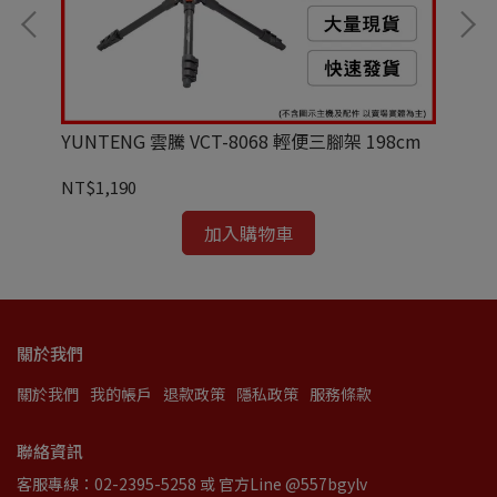
 相容
YUNTENG 雲騰 VCT-8068 輕便三腳架 198cm
Ul
器支
NT$1,190
NT
加入購物車
關於我們
關於我們
我的帳戶
退款政策
隱私政策
服務條款
聯絡資訊
客服專線：02-2395-5258 或 官方Line @557bgylv