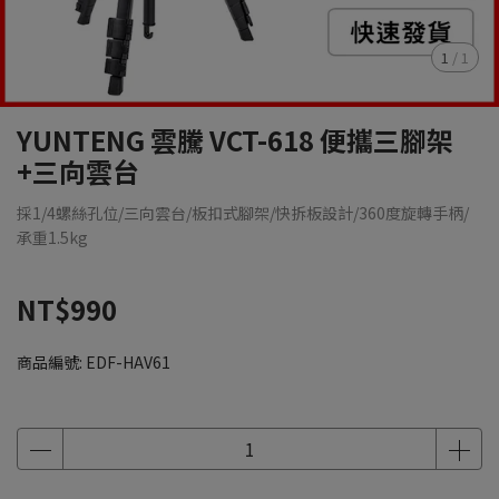
1
/
1
YUNTENG 雲騰 VCT-618 便攜三腳架
+三向雲台
採1/4螺絲孔位/三向雲台/板扣式腳架/快拆板設計/360度旋轉手柄/
承重1.5kg
NT$990
商品編號:
EDF-HAV61