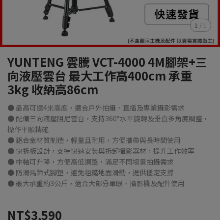
1
/
1
YUNTENG 雲騰 VCT-4000 4M腳架+三
向液壓雲台 最大工作高400cm 承重
3kg 收納高86cm
● 最高可達4米高度，適合戶外拍攝、直播及專業攝影需求
● 配備三向液壓阻尼雲台，支持360°水平旋轉及垂直多角度調整，
操作平順精確
● 鋁合金材質制造，輕量且耐用，方便攜帶與長時間使用
● 快拆板設計，支持快速安裝與拆卸攝影器材，提升工作效率
● 中軸可升降，方便高低調整，滿足不同場景拍攝需求
● 防滑馬蹄式腳墊，避免粗糙地面滑動，提供穩定支撐
● 最大承重約3公斤，適合大部分單眼、攝影機及配件使用
NT$3,590