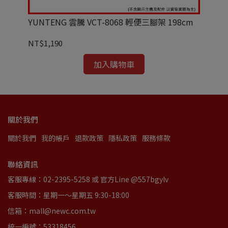
YUNTENG 雲騰 VCT-8068 輕便三腳架 198cm
Ul
器支
NT$1,190
NT
加入購物車
關於我們
關於我們
我的帳戶
退款政策
隱私政策
服務條款
聯絡資訊
客服專線：02-2395-5258 或 官方Line @557bgylv
客服時間：星期一～星期五 9:30-18:00
信箱：mall@newc.com.tw
統一編號：53318456