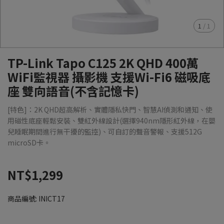
1
/
1
TP-Link Tapo C125 2K QHD 400萬
WiFi監視器 攝影機 支援Wi-Fi6 磁吸底
座 雙向語音(不含記憶卡)
[特色]：2K QHD超高解析、實體隱私快門、智慧AI偵測和通知、使
用磁性底座輕鬆安裝、雙紅外線設計(選擇940nm隱形紅外線，在嬰
兒睡眠期間進行無干擾的監控)、可自訂的聲音警報、支援512G
microSD卡。
NT$1,299
商品編號:
INICT17