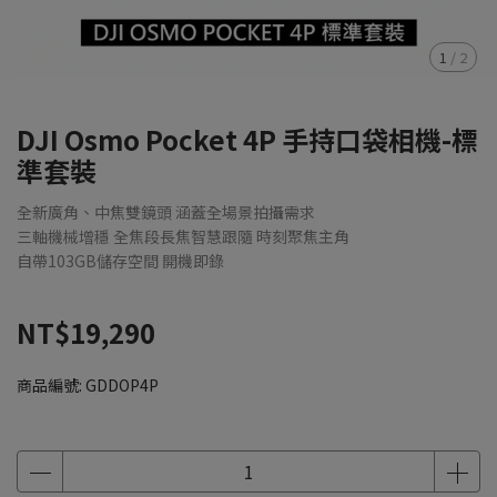
1
/
2
DJI Osmo Pocket 4P 手持口袋相機-標
準套裝
全新廣角、中焦雙鏡頭 涵蓋全場景拍攝需求
三軸機械增穩 全焦段長焦智慧跟隨 時刻聚焦主角
自帶103GB儲存空間 開機即錄
NT$19,290
商品編號:
GDDOP4P