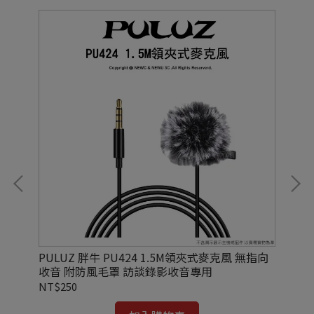
2 帶
PULUZ 胖牛 PU424 1.5M領夾式麥克風 無指向
DJ
收音 附防風毛罩 訪談錄影收音專用
器
NT$250
NT