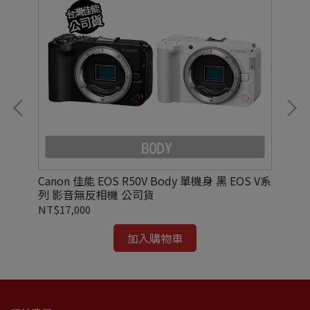
 可攜
Canon 佳能 EOS R50V Body 單機身 黑 EOS V系
Ca
列 影音無反相機 公司貨
機
NT$17,000
NT
加入購物車