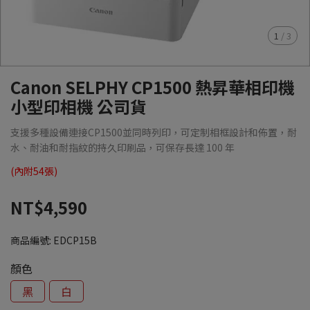
1
/
3
Canon SELPHY CP1500 熱昇華相印機
小型印相機 公司貨
支援多種設備連接CP1500並同時列印，可定制相框設計和佈置，耐
水、耐油和耐指紋的持久印刷品，可保存長達 100 年
(內附54張)
NT$4,590
商品編號:
EDCP15B
顏色
黑
白