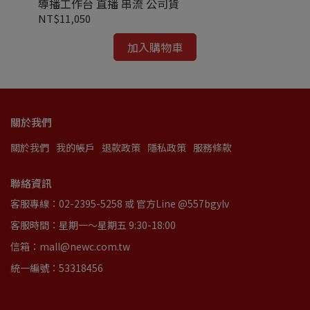
導播工作台 直播 串流 公司貨
播
NT$11,050
NT
加入購物車
關於我們
關於我們
我的帳戶
退款政策
隱私政策
服務條款
聯絡資訊
客服專線：02-2395-5258 或 官方Line @557bgylv
客服時間：星期一～星期五 9:30-18:00
信箱：mall@newc.com.tw
統一編號：53318456