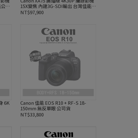
攝錄影機
Canon XA75 廣播級 4K30P 攝錄影機
能公司
15X變焦 內建3G-SDI輸出 台灣佳能公
司貨
NT$97,900
身 6K
Canon 佳能 EOS R10 + RF-S 18-
150mm 無反單眼 公司貨
NT$33,800