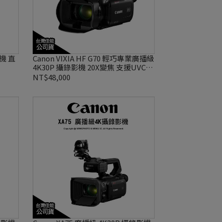
相機 直
Canon VIXIA HF G70 輕巧專業廣播級
4K30P 攝錄影機 20X變焦 支援UVC直
播 台灣佳能公司貨
NT$48,000