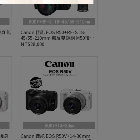
機身 無
Canon 佳能 EOS R50+RF-S 18-
45/55-210mm 無反雙鏡組 M50後繼
款 公司貨
NT$28,000
單機身
Canon 佳能 EOS R50V+14-30mm