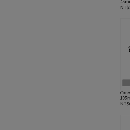
45m
貨
NT$2
Cano
105
貨
NT$6