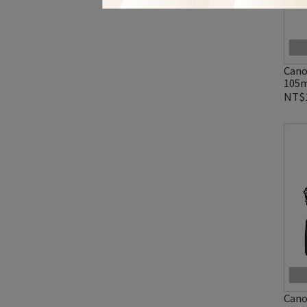
Cano
105
NT$1
Cano