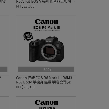
司貨
R50V Kit EOS V系列 影音無反相機套
組 公司貨
NT$23,000
2
Canon 佳能 EOS R6 Mark III R6M3
R63 Body 單機身 無反單眼 公司貨
NT$70,900