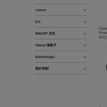
Canon
DJI
Can
Pow
MWUPP 五匹
NT$2
Ulanzi 優籃子
Blackmagic
關於薪創