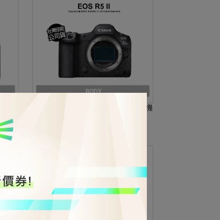
機身 無
Canon 佳能 EOS R5 II Body R52 單機
身 8K 無反單眼 公司貨
NT$99,900