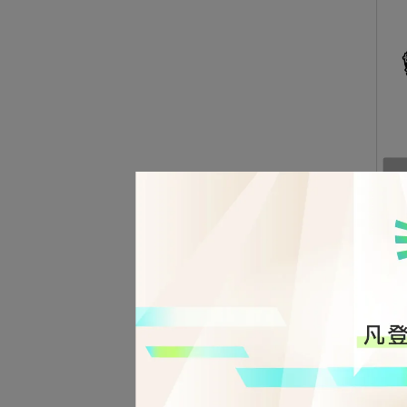
Cano
45
NT$2