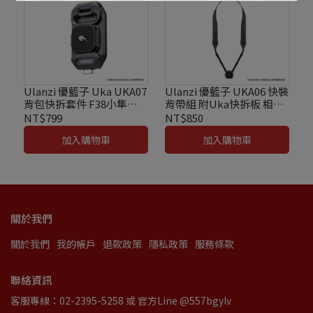
Ulanzi 優籃子 Uka UKA07
Ulanzi 優籃子 UKA06 快裝
背包快拆套件 F38小隼
背帶組 附Uka快拆板 相容
Uka 系統可用
Uka/F38 系統 最大載重
NT$799
NT$850
10kg
加入購物車
加入購物車
關於我們
關於我們
我的帳戶
退款政策
隱私政策
服務條款
聯絡資訊
客服專線：02-2395-5258 或 官方Line @557bgylv