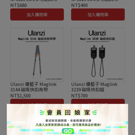
組掛扣可任意搭配 最大承
組掛扣可任意搭配 最大承
NT$680
NT$400
重30kg
重30kg
加入購物車
加入購物車
Ulanzi 優籃子 Maglink
Ulanzi 優籃子 Maglink
3144 磁吸快扣背帶
3239 磁吸快扣組
NT$1,500
NT$700
加入購物車
加入購物車