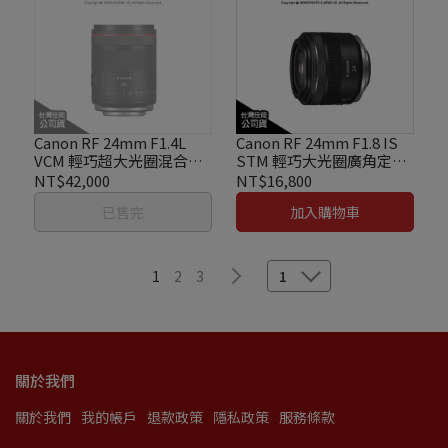
Canon RF 24mm F1.4L
Canon RF 24mm F1.8 IS
VCM 輕巧超大光圈混合型
STM 輕巧大光圈廣角定焦
廣角L鏡頭 公司貨
鏡頭 台灣佳能公司貨
NT$42,000
NT$16,800
已售完
加入購物車
1
2
3
1
關於我們
關於我們
我的帳戶
退款政策
隱私政策
服務條款